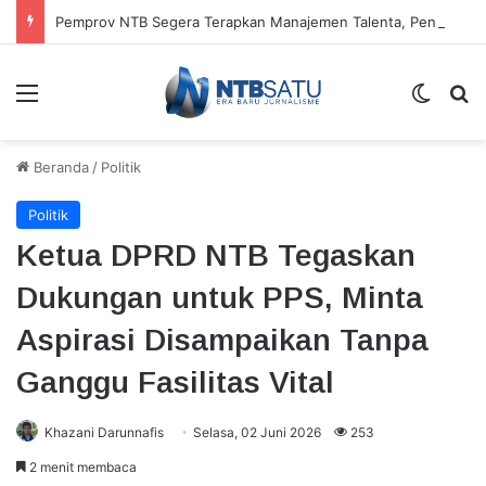
Pemprov NTB Segera Terapkan Manajemen Talenta, Pengisian Jabatan Tak Lagi Andalkan Seleksi Terbuka
Menu
Switch
Ca
Beranda
/
Politik
Politik
Ketua DPRD NTB Tegaskan
Dukungan untuk PPS, Minta
Aspirasi Disampaikan Tanpa
Ganggu Fasilitas Vital
Khazani Darunnafis
Selasa, 02 Juni 2026
253
2 menit membaca