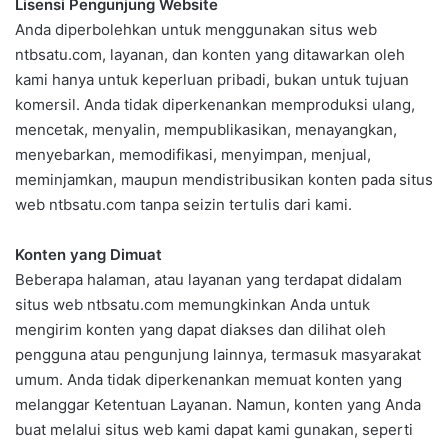
Lisensi Pengunjung Website
Anda diperbolehkan untuk menggunakan situs web
ntbsatu.com, layanan, dan konten yang ditawarkan oleh
kami hanya untuk keperluan pribadi, bukan untuk tujuan
komersil. Anda tidak diperkenankan memproduksi ulang,
mencetak, menyalin, mempublikasikan, menayangkan,
menyebarkan, memodifikasi, menyimpan, menjual,
meminjamkan, maupun mendistribusikan konten pada situs
web ntbsatu.com tanpa seizin tertulis dari kami.
Konten yang Dimuat
Beberapa halaman, atau layanan yang terdapat didalam
situs web ntbsatu.com memungkinkan Anda untuk
mengirim konten yang dapat diakses dan dilihat oleh
pengguna atau pengunjung lainnya, termasuk masyarakat
umum. Anda tidak diperkenankan memuat konten yang
melanggar Ketentuan Layanan. Namun, konten yang Anda
buat melalui situs web kami dapat kami gunakan, seperti