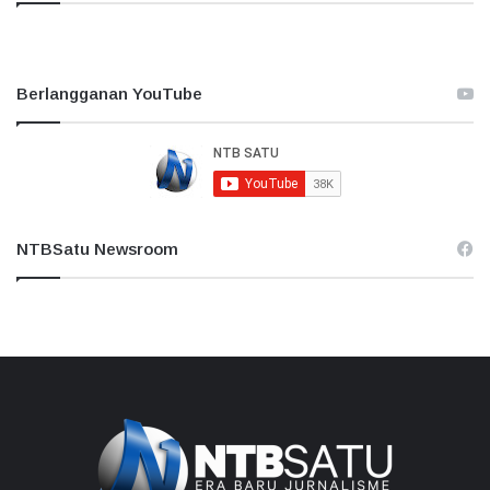
Berlangganan YouTube
NTBSatu Newsroom