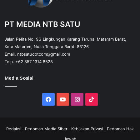
PT MEDIA NTB SATU
Jalan Pelita No. 9G Lingkungan Karang Taruna, Mataram Barat,
Kota Mataram, Nusa Tenggara Barat, 83126
Email.
ntbsatudotcom@gmail.com
Telp.
+62 857 1314 8528
Media Sosial
Facebook
YouTube
Instagram
TikTok
Redaksi
·
Pedoman Media Siber
·
Kebijakan Privasi
·
Pedoman Hak
Jawab