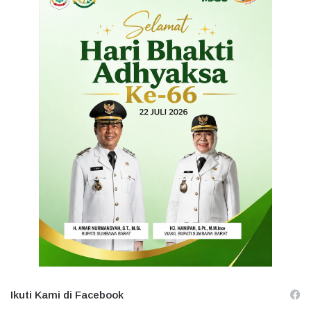
Ikuti Kami di Facebook