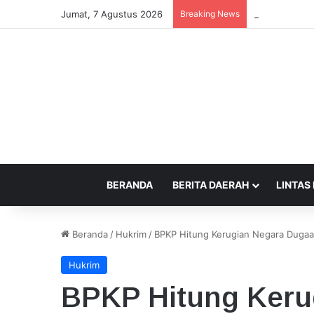
Jumat, 7 Agustus 2026
Breaking News
Pemerintah In
BERANDA
BERITA DAERAH
LINTAS
Beranda
/
Hukrim
/
BPKP Hitung Kerugian Negara Duga
Hukrim
BPKP Hitung Keru