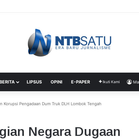
car Pajak dari Pemilik Rumah Kontrakan Tahun Depan
 BERITA
LIPSUS
OPINI
E-PAPER
Ikuti Kami
Ma
an Korupsi Pengadaan Dum Truk DLH Lombok Tengah
gian Negara Dugaan