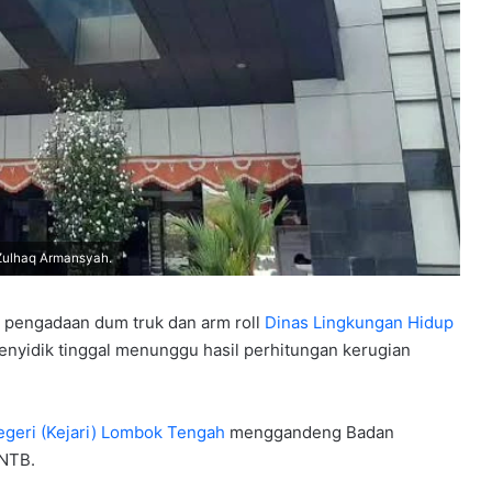
Zulhaq Armansyah.
 pengadaan dum truk dan arm roll
Dinas Lingkungan Hidup
Penyidik tinggal menunggu hasil perhitungan kerugian
egeri (Kejari) Lombok Tengah
menggandeng Badan
NTB.