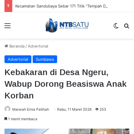
Kecamatan Sandubaya Sebar 171 Titik “Tempah Dedoro” Pangkas Sampah Organik
Menu
Switch
Ca
Beranda
/
Advertorial
Advertorial
Sumbawa
Kebakaran di Desa Ngeru,
Wabup Dorong Beasiswa Anak
Korban
Marwah Ernia Patihah
Rabu, 11 Maret 2026
253
1 menit membaca