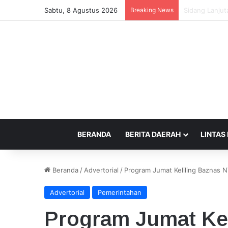
Sabtu, 8 Agustus 2026
Breaking News
Beda Tempat P
BERANDA
BERITA DAERAH
LINTAS
Beranda
/
Advertorial
/
Program Jumat Keliling Baznas N
Advertorial
Pemerintahan
Program Jumat Ke