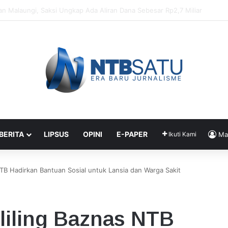
enahanan Didik dan Malaungi, Kejari Bima: Alasan Keamanan
 BERITA
LIPSUS
OPINI
E-PAPER
Ikuti Kami
Ma
TB Hadirkan Bantuan Sosial untuk Lansia dan Warga Sakit
liling Baznas NTB