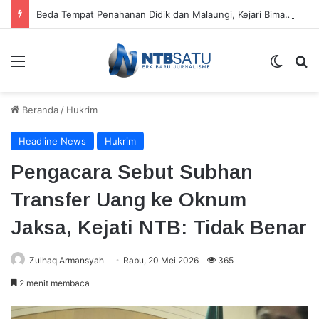
Beda Tempat Penahanan Didik dan Malaungi, Kejari Bima: Alasan Keamanan
Menu
Switch
Ca
Beranda
/
Hukrim
Headline News
Hukrim
Pengacara Sebut Subhan
Transfer Uang ke Oknum
Jaksa, Kejati NTB: Tidak Benar
Zulhaq Armansyah
Rabu, 20 Mei 2026
365
2 menit membaca