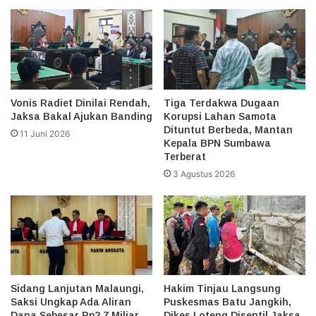
Vonis Radiet Dinilai Rendah,
Tiga Terdakwa Dugaan
Jaksa Bakal Ajukan Banding
Korupsi Lahan Samota
Dituntut Berbeda, Mantan
11 Juni 2026
Kepala BPN Sumbawa
Terberat
3 Agustus 2026
Sidang Lanjutan Malaungi,
Hakim Tinjau Langsung
Saksi Ungkap Ada Aliran
Puskesmas Batu Jangkih,
Dana Sebesar Rp2,7 Miliar
Dikes Loteng Disentil Jaksa