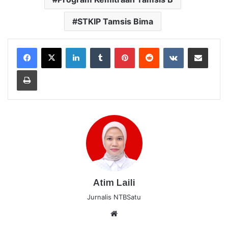
STKIP Tamsis Bima
LinkedIn
Tumblr
Pinterest
Reddit
VKontakte
Bagikan Lewat Email
Cetak
Atim Laili
Jurnalis NTBSatu
Website