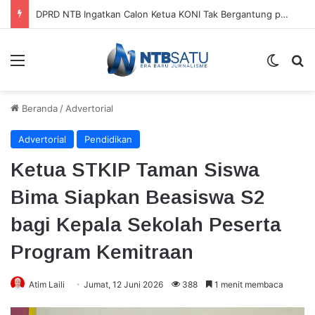
DPRD NTB Ingatkan Calon Ketua KONI Tak Bergantung pada APBD
Menu
Switch
Ca
Beranda
/
Advertorial
Advertorial
Pendidikan
Ketua STKIP Taman Siswa
Bima Siapkan Beasiswa S2
bagi Kepala Sekolah Peserta
Program Kemitraan
Atim Laili
Jumat, 12 Juni 2026
388
1 menit membaca