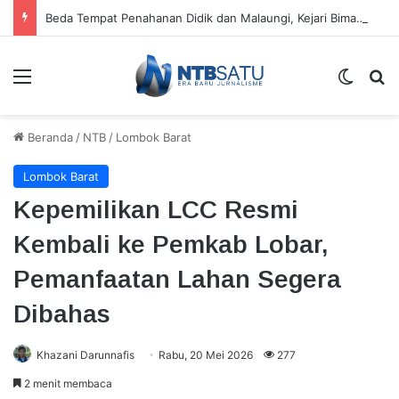
Beda Tempat Penahanan Didik dan Malaungi, Kejari Bima: Alasan Keamanan
Menu
Switch
Ca
Beranda
/
NTB
/
Lombok Barat
Lombok Barat
Kepemilikan LCC Resmi
Kembali ke Pemkab Lobar,
Pemanfaatan Lahan Segera
Dibahas
Khazani Darunnafis
Rabu, 20 Mei 2026
277
2 menit membaca