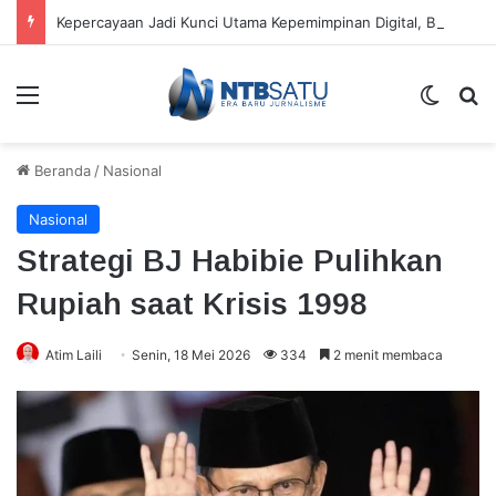
Kepercayaan Jadi Kunci Utama Kepemimpinan Digital, Bukan Sekadar Teknologi
Menu
Switch
Ca
Beranda
/
Nasional
Nasional
Strategi BJ Habibie Pulihkan
Rupiah saat Krisis 1998
Atim Laili
Senin, 18 Mei 2026
334
2 menit membaca