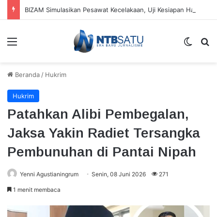
BIZAM Simulasikan Pesawat Kecelakaan, Uji Kesiapan Hadapi Kondisi Darurat
Menu
Switch
Ca
Beranda
/
Hukrim
Hukrim
Patahkan Alibi Pembegalan,
Jaksa Yakin Radiet Tersangka
Pembunuhan di Pantai Nipah
Yenni Agustianingrum
Senin, 08 Juni 2026
271
1 menit membaca