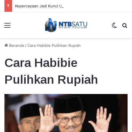
Kepercayaan Jadi Kunci Utama Kepemimpinan Digital, Bukan Sekadar Teknologi
Menu
Switch
Ca
Beranda
/
Cara Habibie Pulihkan Rupiah
Cara Habibie
Pulihkan Rupiah