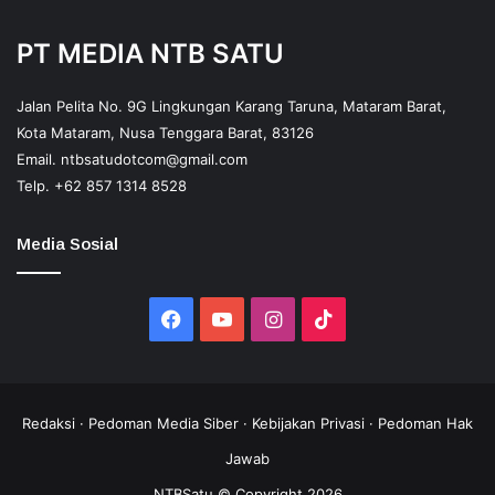
PT MEDIA NTB SATU
Jalan Pelita No. 9G Lingkungan Karang Taruna, Mataram Barat,
Kota Mataram, Nusa Tenggara Barat, 83126
Email.
ntbsatudotcom@gmail.com
Telp.
+62 857 1314 8528
Media Sosial
Facebook
YouTube
Instagram
TikTok
Redaksi
·
Pedoman Media Siber
·
Kebijakan Privasi
·
Pedoman Hak
Jawab
NTBSatu © Copyright 2026