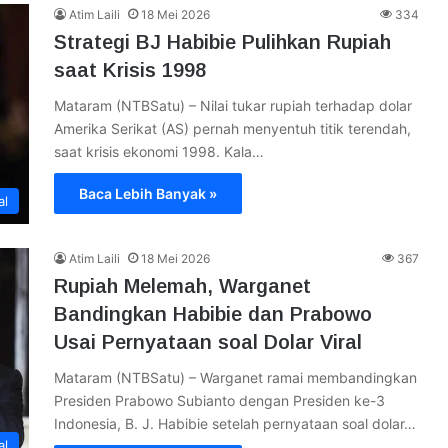
Atim Laili
18 Mei 2026
334
Strategi BJ Habibie Pulihkan Rupiah
saat Krisis 1998
Mataram (NTBSatu) – Nilai tukar rupiah terhadap dolar
Amerika Serikat (AS) pernah menyentuh titik terendah,
saat krisis ekonomi 1998. Kala…
Baca Lebih Banyak »
al
Atim Laili
18 Mei 2026
367
Rupiah Melemah, Warganet
Bandingkan Habibie dan Prabowo
Usai Pernyataan soal Dolar Viral
Mataram (NTBSatu) – Warganet ramai membandingkan
Presiden Prabowo Subianto dengan Presiden ke-3
Indonesia, B. J. Habibie setelah pernyataan soal dolar…
al