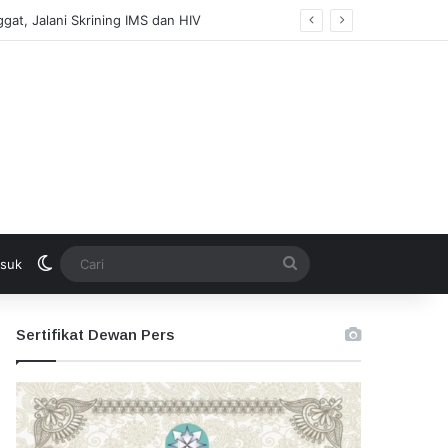
at, Jalani Skrining IMS dan HIV
Switch skin
Cari
suk
Sertifikat Dewan Pers