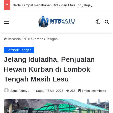
Beda Tempat Penahanan Didik dan Malaungi, Kejari Bima: Alasan Keamanan
Menu
Switch
Ca
Beranda
/
NTB
/
Lombok Tengah
Lombok Tengah
Jelang Iduladha, Penjualan
Hewan Kurban di Lombok
Tengah Masih Lesu
Santi Rahayu
Sabtu, 16 Mei 2026
265
1 menit membaca