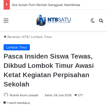
Kos-kosan Putri Rentan Gangguan Kamtibmas
Menu
Switch
Ca
Beranda
/
NTB
/
Lombok Timur
Lombok Timur
Pasca Insiden Siswa Tewas,
Dikbud Lombok Timur Awasi
Ketat Kegiatan Perpisahan
Sekolah
Rizkita Arum Larasati
Senin, 08 Juni 2026
277
1 menit membaca