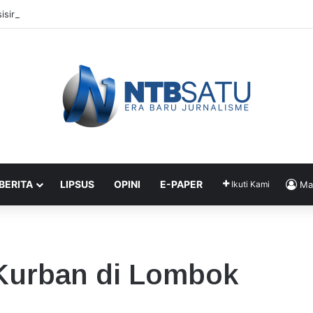
isir KSB Berlanjut, Rencana Hotel Baru Janjikan Transparansi Izin
 BERITA
LIPSUS
OPINI
E-PAPER
Ikuti Kami
Ma
Kurban di Lombok