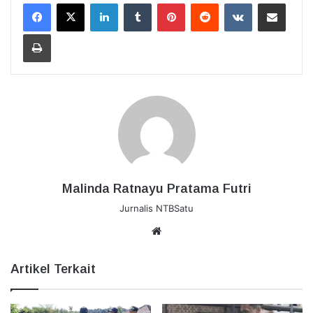
LinkedIn
Tumblr
Pinterest
Reddit
VKontakte
Bagikan Lewat Email
Cetak
Malinda Ratnayu Pratama Futri
Jurnalis NTBSatu
Website
Artikel Terkait