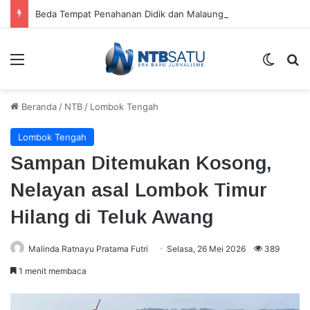
Beda Tempat Penahanan Didik dan Malaungi, Kejari Bima: Alasan Keamanan
Menu
Switch
Ca
Beranda
/
NTB
/
Lombok Tengah
Lombok Tengah
Sampan Ditemukan Kosong,
Nelayan asal Lombok Timur
Hilang di Teluk Awang
Malinda Ratnayu Pratama Futri
Selasa, 26 Mei 2026
389
1 menit membaca