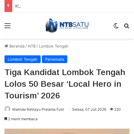
KSB Uji Coba Alat E-Voting Terverifikasi BRIN untuk Pilkades Serentak
Menu
Switch
Ca
Beranda
/
NTB
/
Lombok Tengah
Lombok Tengah
Pariwisata
Tiga Kandidat Lombok Tengah
Lolos 50 Besar ‘Local Hero in
Tourism’ 2026
Malinda Ratnayu Pratama Futri
Selasa, 07 Juli 2026
220
2 menit membaca