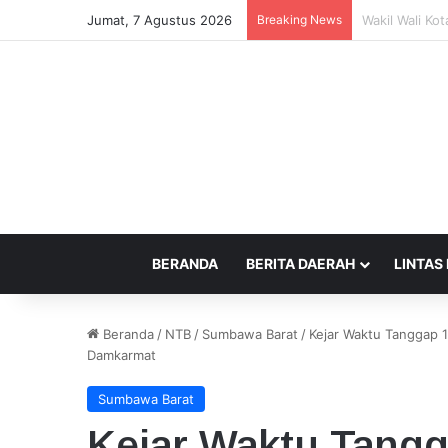
Jumat, 7 Agustus 2026
Breaking News
Kepercayaan 
BERANDA
BERITA DAERAH
LINTAS
Beranda
/
NTB
/
Sumbawa Barat
/
Kejar Waktu Tanggap 1
Damkarmat
Sumbawa Barat
Kejar Waktu Tangg