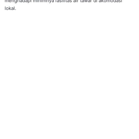
menghadapi minimnya fasilitas air tawar di akomodasi
lokal.