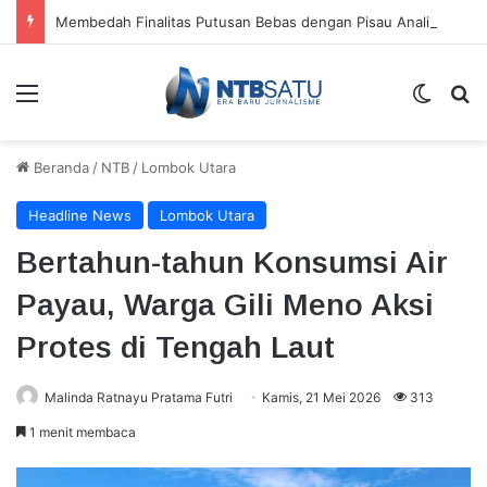
Membedah Finalitas Putusan Bebas dengan Pisau Analisis Wetgevingstheorie
Menu
Switch
Ca
Beranda
/
NTB
/
Lombok Utara
Headline News
Lombok Utara
Bertahun-tahun Konsumsi Air
Payau, Warga Gili Meno Aksi
Protes di Tengah Laut
Malinda Ratnayu Pratama Futri
Kamis, 21 Mei 2026
313
1 menit membaca