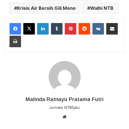
Krisis Air Bersih Gili Meno
Walhi NTB
LinkedIn
Tumblr
Pinterest
Reddit
VKontakte
Bagikan Lewat Email
Cetak
Malinda Ratnayu Pratama Futri
Jurnalis NTBSatu
Website