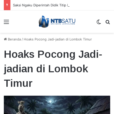
Saksi Ngaku Diperintah Didik Titip Koper Berat dan HP Mati ke Pegawai Bank
Menu
Switch
Ca
Beranda
/
Hoaks Pocong Jadi-jadian di Lombok Timur
Hoaks Pocong Jadi-
jadian di Lombok
Timur