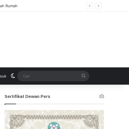
Switch skin
Cari
suk
Sertifikat Dewan Pers