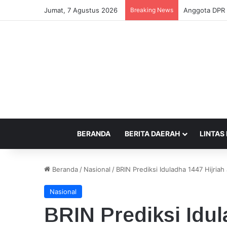
Jumat, 7 Agustus 2026
Breaking News
Prabowo Sedih
BERANDA
BERITA DAERAH
LINTAS
Beranda
/
Nasional
/
BRIN Prediksi Iduladha 1447 Hijria
Nasional
BRIN Prediksi Idul