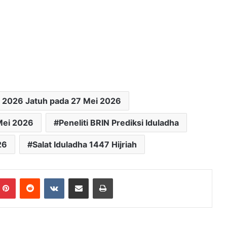
a 2026 Jatuh pada 27 Mei 2026
Mei 2026
Peneliti BRIN Prediksi Iduladha
26
Salat Iduladha 1447 Hijriah
mblr
Pinterest
Reddit
VKontakte
Bagikan Lewat Email
Cetak