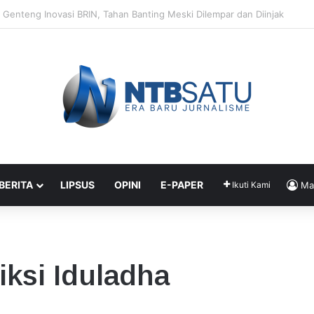
Segera Terapkan Manajemen Talenta, Pengisian Jabatan Tak Lagi Andal
 BERITA
LIPSUS
OPINI
E-PAPER
Ikuti Kami
Ma
iksi Iduladha