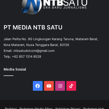
PT MEDIA NTB SATU
Jalan Pelita No. 9G Lingkungan Karang Taruna, Mataram Barat,
Kota Mataram, Nusa Tenggara Barat, 83126
Email.
ntbsatudotcom@gmail.com
Telp.
+62 857 1314 8528
Media Sosial
Facebook
YouTube
Instagram
TikTok
Redaksi
·
Pedoman Media Siber
·
Kebijakan Privasi
·
Pedoman Hak