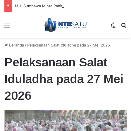
MUI Sumbawa Minta Panitia Tak Libatkan Pria Berpenampilan Perempuan dalam Pawai dan Gerak Jalan
Menu
Switch
Ca
Beranda
/
Pelaksanaan Salat Iduladha pada 27 Mei 2026
Pelaksanaan Salat
Iduladha pada 27 Mei
2026