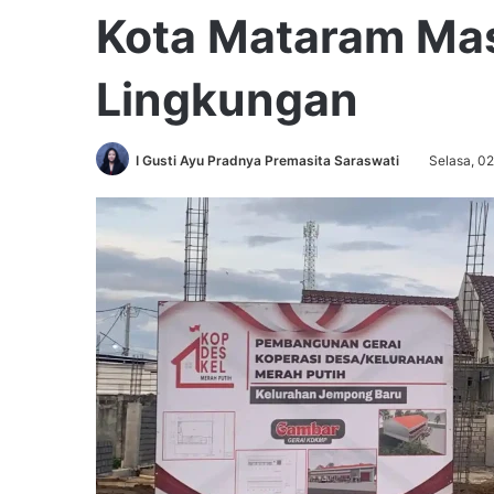
Kota Mataram Ma
Lingkungan
I Gusti Ayu Pradnya Premasita Saraswati
Selasa, 02