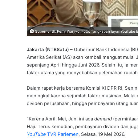
Gubernur BI, Perry Warjiyo. Foto: Tangkapan layar YouTube 
Jakarta (NTBSatu)
– Gubernur Bank Indonesia (BI),
Amerika Serikat (AS) akan kembali menguat mulai J
sepanjang April hingga Juni 2026. Selain itu, ia m
faktor utama yang menyebabkan pelemahan rupiah s
Dalam rapat kerja bersama Komisi XI DPR RI, Senin
meningkat karena sejumlah faktor musiman. Mulai 
dividen perusahaan, hingga pembayaran utang luar
“Karena April, Mei, Juni ini ada
demand
(permintaan
Haji. Terus kemudian, pembayaran dividen dan juga
YouTube
TVR Parlemen
, Selasa, 19 Mei 2026.