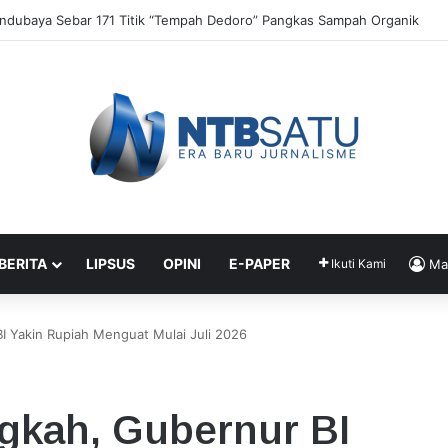
c Experience” Dorong UMKM dan Tenun Lokal
 BERITA
LIPSUS
OPINI
E-PAPER
Ikuti Kami
Ma
I Yakin Rupiah Menguat Mulai Juli 2026
gkah, Gubernur BI