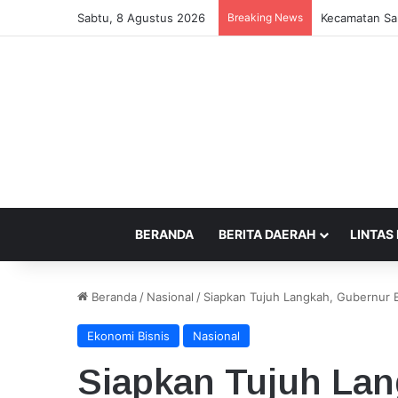
Sabtu, 8 Agustus 2026
Breaking News
Alunan “Musi
BERANDA
BERITA DAERAH
LINTAS
Beranda
/
Nasional
/
Siapkan Tujuh Langkah, Gubernur B
Ekonomi Bisnis
Nasional
Siapkan Tujuh Lan