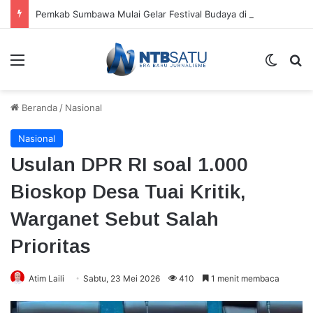
Pemkab Sumbawa Mulai Gelar Festival Budaya di Setiap Kecamatan, Moyo Hilir Jadi Pembuka
Menu
Switch
Ca
Beranda
/
Nasional
Nasional
Usulan DPR RI soal 1.000
Bioskop Desa Tuai Kritik,
Warganet Sebut Salah
Prioritas
Atim Laili
Sabtu, 23 Mei 2026
410
1 menit membaca