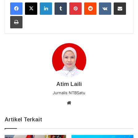
LinkedIn
Tumblr
Pinterest
Reddit
VKontakte
Bagikan Lewat Email
Cetak
Atim Laili
Jurnalis NTBSatu
Website
Artikel Terkait