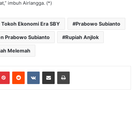
,” imbuh Airlangga. (*)
 Tokoh Ekonomi Era SBY
Prabowo Subianto
en Prabowo Subianto
Rupiah Anjlok
iah Melemah
mblr
Pinterest
Reddit
VKontakte
Bagikan Lewat Email
Cetak