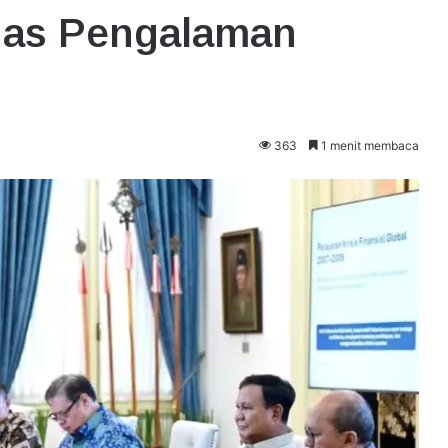
has Pengalaman
363
1 menit membaca