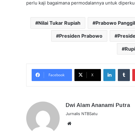
perlu kaji bagaimana permodalannya untuk diperkuat
Nilai Tukar Rupiah
Prabowo Panggil
Presiden Prabowo
Presid
Rup
LinkedIn
Tu
Facebook
X
Dwi Alam Ananami Putra
Jurnalis NTBSatu
Website