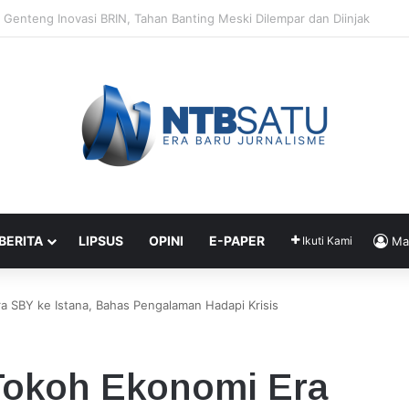
Segera Terapkan Manajemen Talenta, Pengisian Jabatan Tak Lagi Andal
 BERITA
LIPSUS
OPINI
E-PAPER
Ikuti Kami
Ma
 SBY ke Istana, Bahas Pengalaman Hadapi Krisis
Tokoh Ekonomi Era