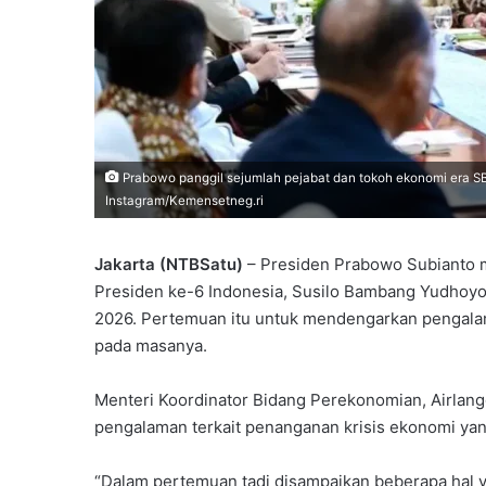
Prabowo panggil sejumlah pejabat dan tokoh ekonomi era SBY
Instagram/Kemensetneg.ri
Jakarta (NTBSatu)
– Presiden Prabowo Subianto m
Presiden ke-6 Indonesia, Susilo Bambang Yudhoyon
2026. Pertemuan itu untuk mendengarkan pengala
pada masanya.
Menteri Koordinator Bidang Perekonomian, Airlang
pengalaman terkait penanganan krisis ekonomi yan
“Dalam pertemuan tadi disampaikan beberapa hal 