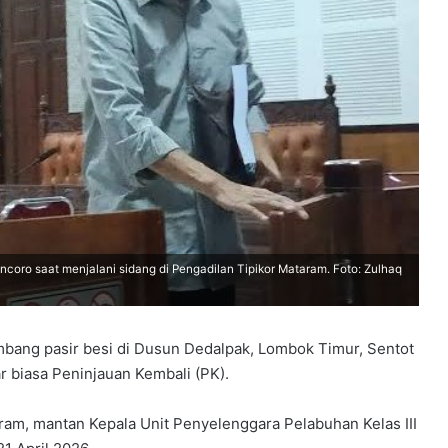
ncoro saat menjalani sidang di Pengadilan Tipikor Mataram. Foto: Zulhaq
mbang pasir besi di Dusun Dedalpak, Lombok Timur, Sentot
 biasa Peninjauan Kembali (PK).
ram, mantan Kepala Unit Penyelenggara Pelabuhan Kelas III