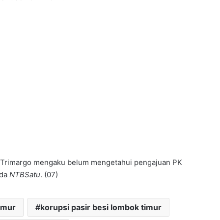
k Trimargo mengaku belum mengetahui pengajuan PK
ada
NTBSatu
. (07)
imur
korupsi pasir besi lombok timur