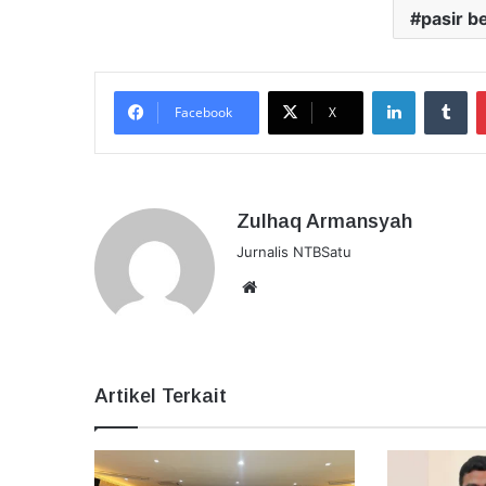
pasir b
LinkedIn
Tu
Facebook
X
Zulhaq Armansyah
Jurnalis NTBSatu
Website
Artikel Terkait