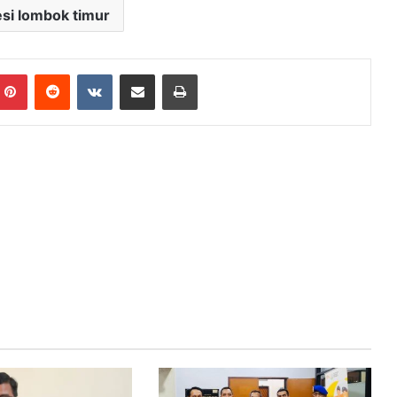
esi lombok timur
mblr
Pinterest
Reddit
VKontakte
Bagikan Lewat Email
Cetak