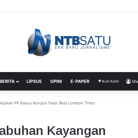
angkap Terduga Bandar Sabu di Pasar Tente, Sita Uang Puluhan Juta
 BERITA
LIPSUS
OPINI
E-PAPER
Ikuti Kami
Ma
Ajukan PK Kasus Korupsi Pasir Besi Lombok Timur
labuhan Kayangan