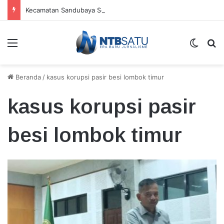
Kecamatan Sandubaya Sebar 171 Titik “Tempah Dedoro” Pangkas Sampah Organik
Menu
Switch
Ca
Beranda
/
kasus korupsi pasir besi lombok timur
kasus korupsi pasir
besi lombok timur