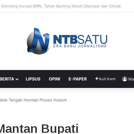
Segera Terapkan Manajemen Talenta, Pengisian Jabatan Tak Lagi Andal
 BERITA
LIPSUS
OPINI
E-PAPER
Ikuti Kami
Ma
ombok Tengah Hormati Proses Hukum
 Mantan Bupati