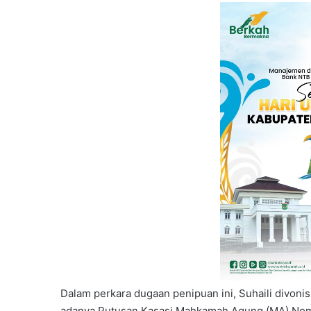
Dalam perkara dugaan penipuan ini, Suhaili divoni
adanya Putusan Kasasi Mahkamah Agung (MA) Nomo