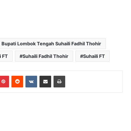
Bupati Lombok Tengah Suhaili Fadhil Thohir
i FT
Suhaili Fadhil Thohir
Suhaili FT
mblr
Pinterest
Reddit
VKontakte
Bagikan Lewat Email
Cetak