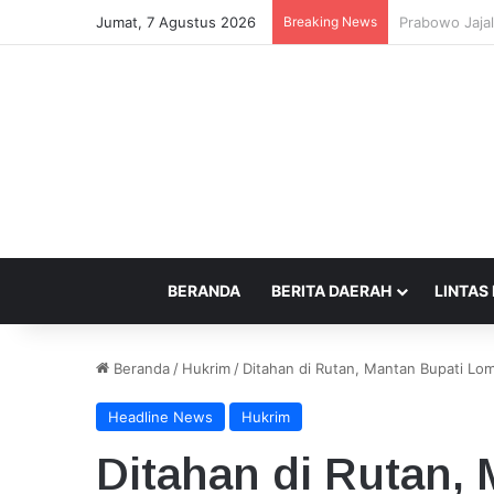
Jumat, 7 Agustus 2026
Breaking News
Pemprov NTB 
BERANDA
BERITA DAERAH
LINTAS
Beranda
/
Hukrim
/
Ditahan di Rutan, Mantan Bupati L
Headline News
Hukrim
Ditahan di Rutan,