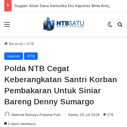
Dugaan Aliran Dana Narkotika Eks Kapolres Bima Kota, Saksi Ungkap Penyerahan Koper Hitam
Menu
Switch
Ca
Beranda
/
NTB
Hukrim
NTB
Polda NTB Cegat
Keberangkatan Santri Korban
Pembakaran Untuk Siniar
Bareng Denny Sumargo
Malinda Ratnayu Pratama Futri
Kamis, 09 Juli 2026
279
2 menit membaca