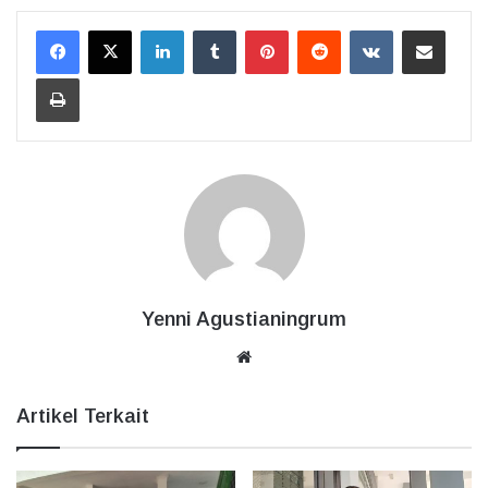
LinkedIn
Tumblr
Pinterest
Reddit
VKontakte
Bagikan Lewat Email
Cetak
Yenni Agustianingrum
Website
Artikel Terkait