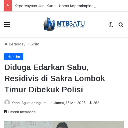
Kepercayaan Jadi Kunci Utama Kepemimpinan Digital, Bukan Sekadar Teknologi
Menu
Switch
Ca
Beranda
/
Hukrim
Hukrim
Diduga Edarkan Sabu,
Residivis di Sakra Lombok
Timur Dibekuk Polisi
Yenni Agustianingrum
Jumat, 15 Mei 2026
262
1 menit membaca