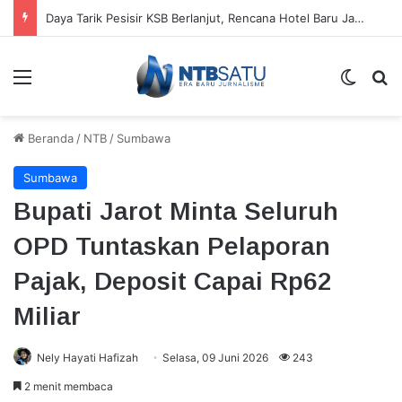
Daya Tarik Pesisir KSB Berlanjut, Rencana Hotel Baru Janjikan Transparansi Izin
Menu
Switch
Ca
Beranda
/
NTB
/
Sumbawa
Sumbawa
Bupati Jarot Minta Seluruh
OPD Tuntaskan Pelaporan
Pajak, Deposit Capai Rp62
Miliar
Nely Hayati Hafizah
Selasa, 09 Juni 2026
243
2 menit membaca