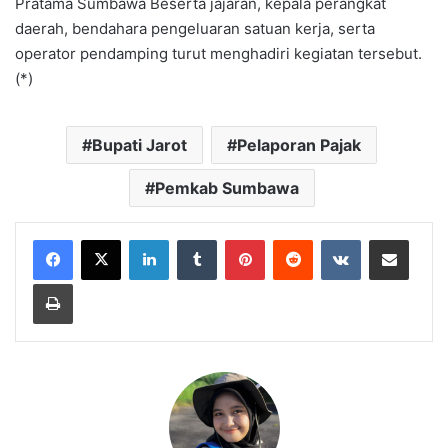
Pratama Sumbawa Beserta jajaran, kepala perangkat
daerah, bendahara pengeluaran satuan kerja, serta
operator pendamping turut menghadiri kegiatan tersebut.
(*)
Bupati Jarot
Pelaporan Pajak
Pemkab Sumbawa
LinkedIn
Tumblr
Pinterest
Reddit
VKontakte
Bagikan Lewat Email
Cetak