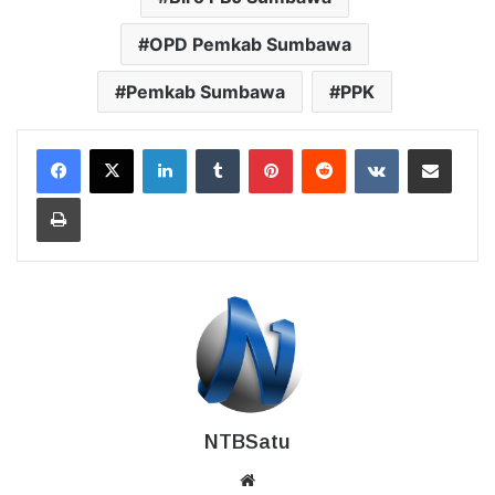
OPD Pemkab Sumbawa
Pemkab Sumbawa
PPK
LinkedIn
Tumblr
Pinterest
Reddit
VKontakte
Bagikan Lewat Email
Cetak
NTBSatu
Website