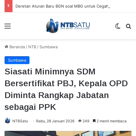
Deretan Aturan Baru BGN soal MBG untuk Cegah Kasus Keracunan
Menu
Switch
Ca
Beranda
/
NTB
/
Sumbawa
Sumbawa
Siasati Minimnya SDM
Bersertifikat PBJ, Kepala OPD
Diminta Rangkap Jabatan
sebagai PPK
NTBSatu
Rabu, 28 Januari 2026
249
2 menit membaca