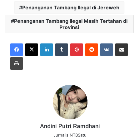
Penanganan Tambang Ilegal di Jereweh
Penanganan Tambang Ilegal Masih Tertahan di
Provinsi
LinkedIn
Tumblr
Pinterest
Reddit
VKontakte
Bagikan Lewat Email
Cetak
Andini Putri Ramdhani
Jurnalis NTBSatu