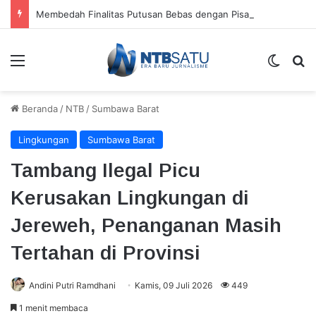
Membedah Finalitas Putusan Bebas dengan Pisau Analisis Wetgevingstheorie
Menu
Switch
Ca
Beranda
/
NTB
/
Sumbawa Barat
Lingkungan
Sumbawa Barat
Tambang Ilegal Picu
Kerusakan Lingkungan di
Jereweh, Penanganan Masih
Tertahan di Provinsi
Andini Putri Ramdhani
Kamis, 09 Juli 2026
449
1 menit membaca