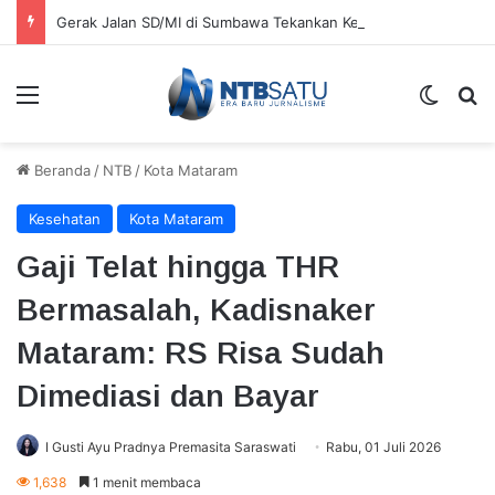
Gerak Jalan SD/MI di Sumbawa Tekankan Ketepatan Waktu, Orang Tua Nilai Pelaksanaan Tahun Ini Lebih Cepat
Menu
Switch
Ca
Beranda
/
NTB
/
Kota Mataram
Kesehatan
Kota Mataram
Gaji Telat hingga THR
Bermasalah, Kadisnaker
Mataram: RS Risa Sudah
Dimediasi dan Bayar
I Gusti Ayu Pradnya Premasita Saraswati
Rabu, 01 Juli 2026
1,638
1 menit membaca