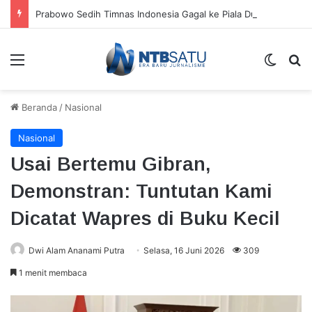
Prabowo Sedih Timnas Indonesia Gagal ke Piala Dunia 2026: Cape Verde Saja Bisa
Menu
Switch
Ca
Beranda
/
Nasional
Nasional
Usai Bertemu Gibran,
Demonstran: Tuntutan Kami
Dicatat Wapres di Buku Kecil
Dwi Alam Ananami Putra
Selasa, 16 Juni 2026
309
1 menit membaca