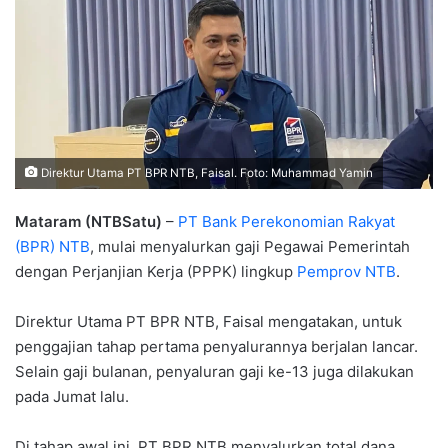
Direktur Utama PT BPR NTB, Faisal. Foto: Muhammad Yamin
Mataram (NTBSatu)
–
PT Bank Perekonomian Rakyat
(BPR) NTB
, mulai menyalurkan gaji Pegawai Pemerintah
dengan Perjanjian Kerja (PPPK) lingkup
Pemprov NTB
.
Direktur Utama PT BPR NTB, Faisal mengatakan, untuk
penggajian tahap pertama penyalurannya berjalan lancar.
Selain gaji bulanan, penyaluran gaji ke-13 juga dilakukan
pada Jumat lalu.
Di tahap awal ini, PT BPR NTB menyalurkan total dana