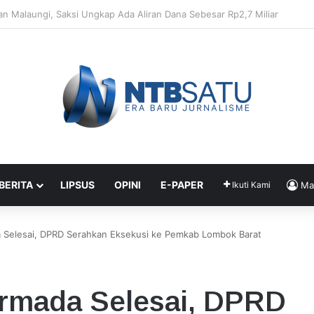
enahanan Didik dan Malaungi, Kejari Bima: Alasan Keamanan
 BERITA
LIPSUS
OPINI
E-PAPER
Ikuti Kami
Ma
 Selesai, DPRD Serahkan Eksekusi ke Pemkab Lombok Barat
rmada Selesai, DPRD