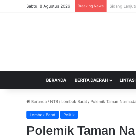
Sabtu, 8 Agustus 2026
Breaking News
Beda Tempat P
BERANDA
BERITA DAERAH
LINTAS
Beranda
/
NTB
/
Lombok Barat
/
Polemik Taman Narmada
Lombok Barat
Politik
Polemik Taman Na