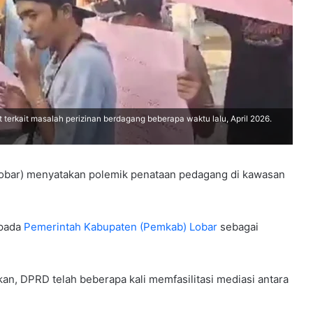
rkait masalah perizinan berdagang beberapa waktu lalu, April 2026.
obar) menyatakan polemik penataan pedagang di kawasan
epada
Pemerintah Kabupaten (Pemkab) Lobar
sebagai
an, DPRD telah beberapa kali memfasilitasi mediasi antara