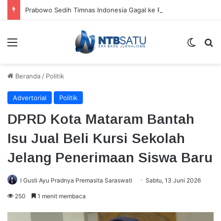
Prabowo Sedih Timnas Indonesia Gagal ke Piala Dunia 2026: Cape Verde Saja Bisa
Menu
Switch
Ca
Beranda
/
Politik
Advertorial
Politik
DPRD Kota Mataram Bantah
Isu Jual Beli Kursi Sekolah
Jelang Penerimaan Siswa Baru
I Gusti Ayu Pradnya Premasita Saraswati
Sabtu, 13 Juni 2026
250
1 menit membaca