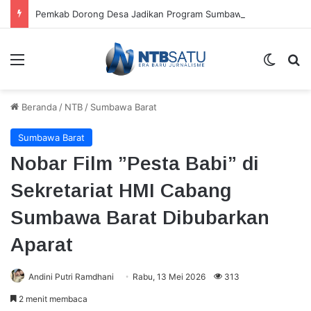
Pemkab Dorong Desa Jadikan Program Sumbawa Hijau Lestari sebagai Penggerak Ekonomi Warga
Menu
Switch
Ca
Beranda
/
NTB
/
Sumbawa Barat
Sumbawa Barat
Nobar Film ”Pesta Babi” di
Sekretariat HMI Cabang
Sumbawa Barat Dibubarkan
Aparat
Andini Putri Ramdhani
Rabu, 13 Mei 2026
313
2 menit membaca