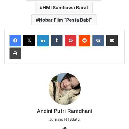
HMI Sumbawa Barat
Nobar Film “Pesta Babi”
LinkedIn
Tumblr
Pinterest
Reddit
VKontakte
Bagikan Lewat Email
Cetak
Andini Putri Ramdhani
Jurnalis NTBSatu
Website