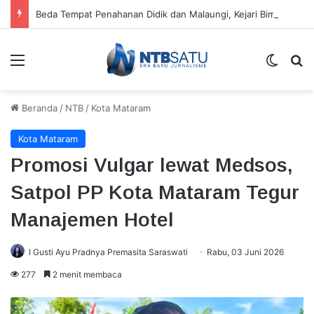
Beda Tempat Penahanan Didik dan Malaungi, Kejari Bima: Alasan Keamanan
Menu
Switch
Ca
Beranda
/
NTB
/
Kota Mataram
Kota Mataram
Promosi Vulgar lewat Medsos,
Satpol PP Kota Mataram Tegur
Manajemen Hotel
I Gusti Ayu Pradnya Premasita Saraswati
Rabu, 03 Juni 2026
277
2 menit membaca