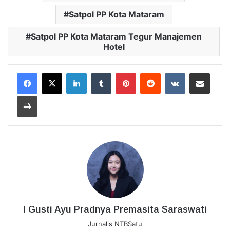
Satpol PP Kota Mataram
Satpol PP Kota Mataram Tegur Manajemen
Hotel
LinkedIn
Tumblr
Pinterest
Reddit
VKontakte
Bagikan Lewat Email
Cetak
I Gusti Ayu Pradnya Premasita Saraswati
Jurnalis NTBSatu