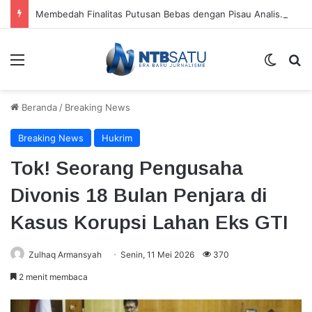
Membedah Finalitas Putusan Bebas dengan Pisau Analisis Wetgevingstheorie
Menu
Switch
Ca
Beranda
/
Breaking News
Breaking News
Hukrim
Tok! Seorang Pengusaha
Divonis 18 Bulan Penjara di
Kasus Korupsi Lahan Eks GTI
Zulhaq Armansyah
Senin, 11 Mei 2026
370
2 menit membaca