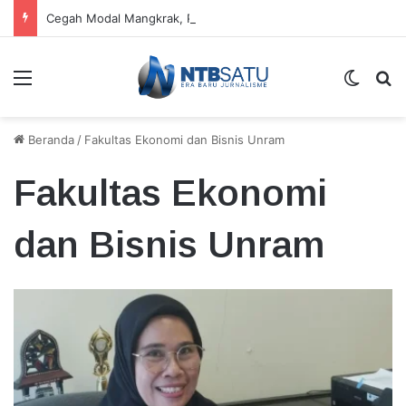
Cegah Modal Mangkrak, Peternak KSB Mulai Skema Agribisnis Bergulir
Menu
Switch
Ca
Beranda
/
Fakultas Ekonomi dan Bisnis Unram
Fakultas Ekonomi
dan Bisnis Unram