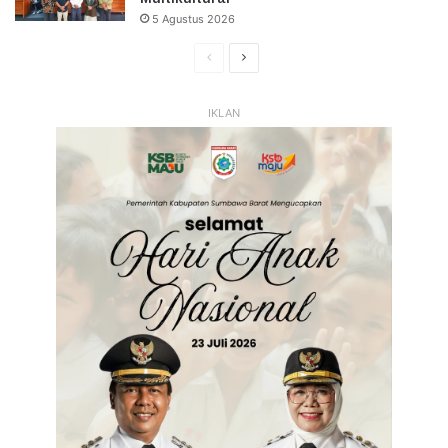
5 Agustus 2026
Halaman
Halaman
Sebelumnya
Selanjutnya
IKLAN