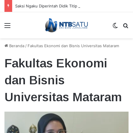
Saksi Ngaku Diperintah Didik Titip Koper Berat dan HP Mati ke Pegawai Bank
Menu
Switch
Ca
Beranda
/
Fakultas Ekonomi dan Bisnis Universitas Mataram
Fakultas Ekonomi
dan Bisnis
Universitas Mataram