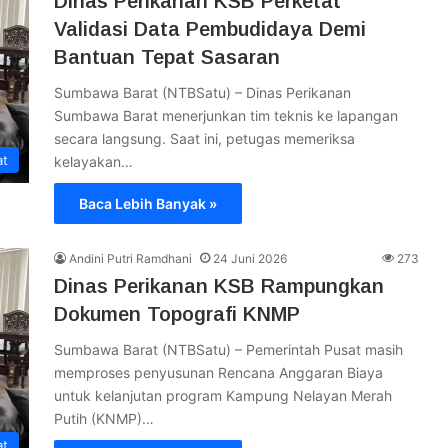
Dinas Perikanan KSB Perketat
Validasi Data Pembudidaya Demi
Bantuan Tepat Sasaran
Sumbawa Barat (NTBSatu) – Dinas Perikanan
Sumbawa Barat menerjunkan tim teknis ke lapangan
secara langsung. Saat ini, petugas memeriksa
at
kelayakan…
Baca Lebih Banyak »
Andini Putri Ramdhani
24 Juni 2026
273
Dinas Perikanan KSB Rampungkan
Dokumen Topografi KNMP
Sumbawa Barat (NTBSatu) – Pemerintah Pusat masih
memproses penyusunan Rencana Anggaran Biaya
untuk kelanjutan program Kampung Nelayan Merah
Putih (KNMP)…
at