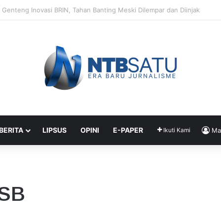
Segera Terapkan Manajemen Talenta, Pengisian Jabatan Tak Lagi Andal
 BERITA
LIPSUS
OPINI
E-PAPER
Ikuti Kami
Ma
KSB