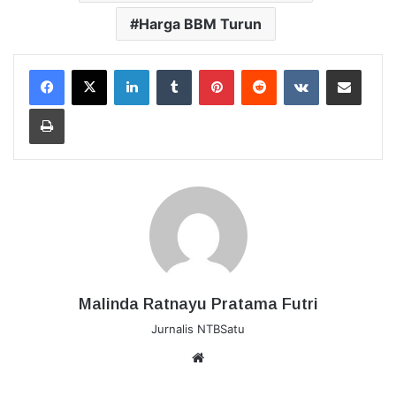
Harga BBM Turun
LinkedIn
Tumblr
Pinterest
Reddit
VKontakte
Bagikan Lewat Email
Cetak
Malinda Ratnayu Pratama Futri
Jurnalis NTBSatu
Website