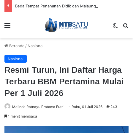
Beda Tempat Penahanan Didik dan Malaungi, Kejari Bima: Alasan Keamanan
Menu
Switch
Ca
Beranda
/
Nasional
Nasional
Resmi Turun, Ini Daftar Harga
Terbaru BBM Pertamina Mulai
Per 1 Juli 2026
Malinda Ratnayu Pratama Futri
Rabu, 01 Juli 2026
243
1 menit membaca