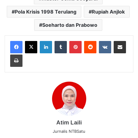
Pola Krisis 1998 Terulang
Rupiah Anjlok
Soeharto dan Prabowo
LinkedIn
Tumblr
Pinterest
Reddit
VKontakte
Bagikan Lewat Email
Cetak
Atim Laili
Jurnalis NTBSatu