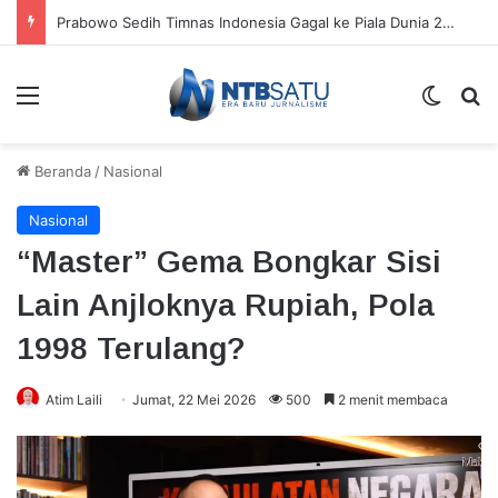
Prabowo Sedih Timnas Indonesia Gagal ke Piala Dunia 2026: Cape Verde Saja Bisa
Menu
Switch
Ca
Beranda
/
Nasional
Nasional
“Master” Gema Bongkar Sisi
Lain Anjloknya Rupiah, Pola
1998 Terulang?
Atim Laili
Jumat, 22 Mei 2026
500
2 menit membaca