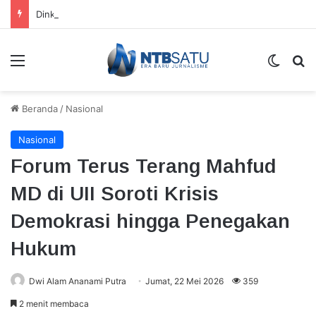
Dinkes Lombok Tengah Periksa Tujuh Korban Dugaan Pelecehan Sesama Jenis di Jonggat, Jalani Skrining IMS dan HIV
Menu
Switch
Ca
Beranda
/
Nasional
Nasional
Forum Terus Terang Mahfud
MD di UII Soroti Krisis
Demokrasi hingga Penegakan
Hukum
Dwi Alam Ananami Putra
Jumat, 22 Mei 2026
359
2 menit membaca