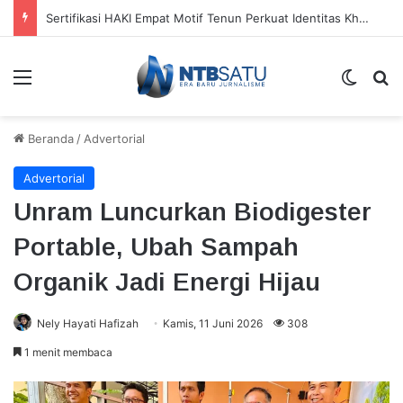
Tiga Pantai Indah di Jerowaru yang Wajib Dikunjungi, dari Pantai Pink hingga Pantai Kura-Kura
Menu
Switch
Ca
Beranda
/
Advertorial
Advertorial
Unram Luncurkan Biodigester
Portable, Ubah Sampah
Organik Jadi Energi Hijau
Nely Hayati Hafizah
Kamis, 11 Juni 2026
308
1 menit membaca