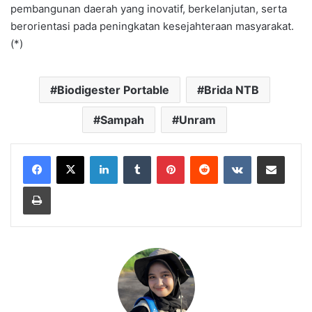
pembangunan daerah yang inovatif, berkelanjutan, serta
berorientasi pada peningkatan kesejahteraan masyarakat.
(*)
Biodigester Portable
Brida NTB
Sampah
Unram
LinkedIn
Tumblr
Pinterest
Reddit
VKontakte
Bagikan Lewat Email
Cetak